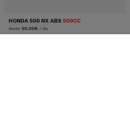
HONDA 500 NX ABS
500CC
50,00€
desde
/ día