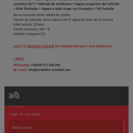
carretera 24/7 + Vehículo de sustitución + Seguro ocupantes del vehículo
+ KMs ilimitados + Seguro a todo riesgo con franquicia + IVA Incluido
No es necesario tener tarjeta de crédito
Opción de contratar otros seguros (en el siguiente paso de la reserva)
Edad mínima: 18 años
Carnet necesario: AM / B
(Modelo Categoría S1)
¡HAZ TU
RESERVA ONLINE
DE FORMA RÁPIDA Y AUTOMÁTICA!
+ INFO
WhatsApp:
(+0034) 971 818 005
@ e-mail:
info@rentabike-cristobal.com
Lugar de recogida