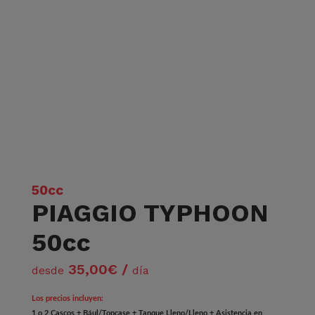
50cc
PIAGGIO TYPHOON
50cc
35,00€ /
desde
día
Los precios incluyen:
1 o 2 Cascos + Bául/Topcase + Tanque Lleno/Lleno + Asistencia en