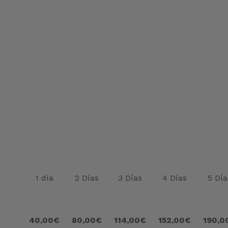
1 día
2 Días
3 Días
4 Días
5 Día
40,00€
80,00€
114,00€
152,00€
190,0