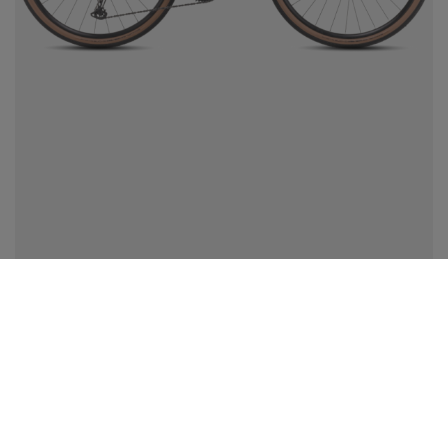
CUBE NUROAD HYBRID C:62 RACE 400X
50,00€
de
/ journée