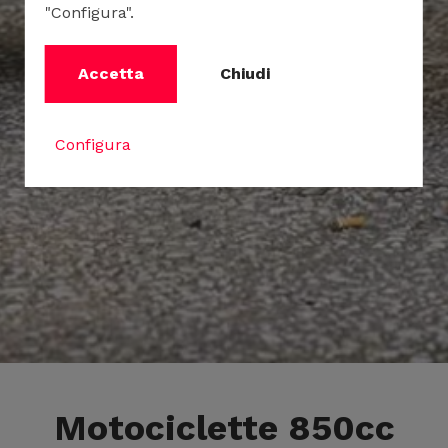
"Configura".
Accetta
Chiudi
Configura
Motociclette 850cc