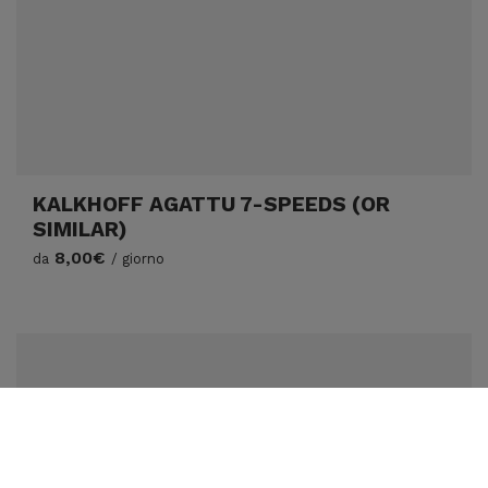
KALKHOFF AGATTU 7-SPEEDS (OR
SIMILAR)
8,00€
da
/ giorno