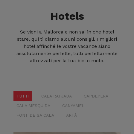
Hotels
Se vieni a Mallorca e non sai in che hotel
stare, qui ti diamo alcuni consigli. I migliori
hotel affinché le vostre vacanze siano
assolutamente perfette, tutti perfettamente
attrezzati per la tua bici o moto.
TUTTI
CALA RATJADA
CAPDEPERA
CALA MESQUIDA
CANYAMEL
FONT DE SA CALA
ARTÀ