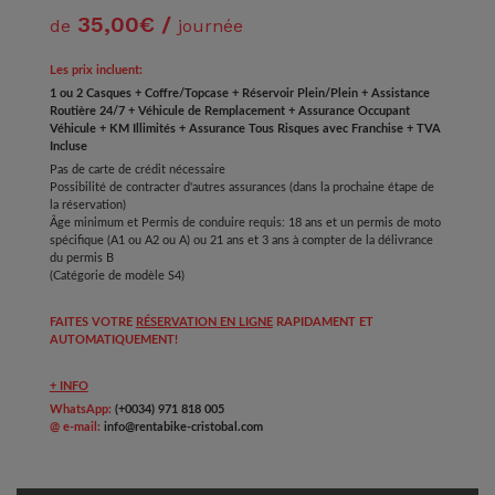
35,00€ /
de
journée
Les prix incluent:
1 ou 2 Casques + Coffre/Topcase + Réservoir Plein/Plein + Assistance
Routière 24/7 + Véhicule de Remplacement + Assurance Occupant
Véhicule + KM Illimités + Assurance Tous Risques avec Franchise + TVA
Incluse
Pas de carte de crédit nécessaire
Possibilité de contracter d'autres assurances (dans la prochaine étape de
la réservation)
Âge minimum et Permis de conduire requis: 18 ans et un permis de moto
spécifique (A1 ou A2 ou A) ou 21 ans et 3 ans à compter de la délivrance
du permis B
(Catégorie de modèle S4)
FAITES VOTRE
RÉSERVATION EN LIGNE
RAPIDAMENT ET
AUTOMATIQUEMENT!
+ INFO
WhatsApp:
(+0034) 971 818 005
@ e-mail:
info@rentabike-cristobal.com