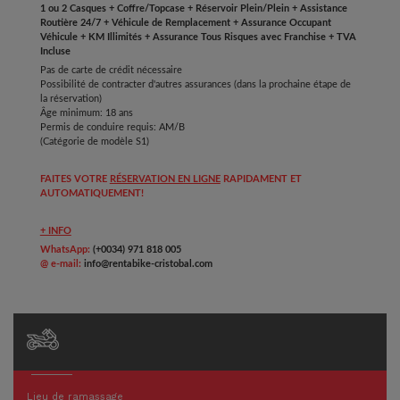
1 ou 2 Casques + Coffre/Topcase + Réservoir Plein/Plein + Assistance
Routière 24/7 + Véhicule de Remplacement + Assurance Occupant
Véhicule + KM Illimités + Assurance Tous Risques avec Franchise + TVA
Incluse
Pas de carte de crédit nécessaire
Possibilité de contracter d'autres assurances (dans la prochaine étape de
la réservation)
Âge minimum: 18 ans
Permis de conduire requis: AM/B
(Catégorie de modèle S1)
FAITES VOTRE
RÉSERVATION EN LIGNE
RAPIDAMENT ET
AUTOMATIQUEMENT!
+ INFO
WhatsApp:
(+0034) 971 818 005
@ e-mail:
info@rentabike-cristobal.com
Lieu de ramassage