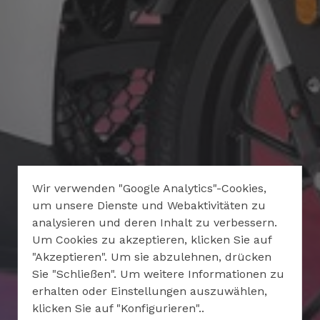
Wir verwenden "Google Analytics"-Cookies,
um unsere Dienste und Webaktivitäten zu
analysieren und deren Inhalt zu verbessern.
Um Cookies zu akzeptieren, klicken Sie auf
"Akzeptieren". Um sie abzulehnen, drücken
Sie "Schließen". Um weitere Informationen zu
erhalten oder Einstellungen auszuwählen,
klicken Sie auf "Konfigurieren"..