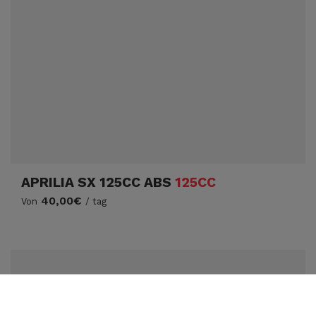
APRILIA SX 125CC ABS
125CC
40,00€
Von
/ tag