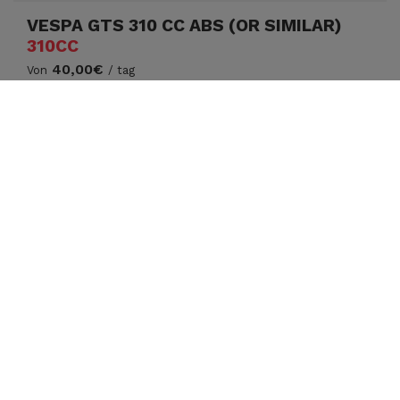
VESPA GTS 310 CC ABS (OR SIMILAR)
310CC
40,00€
Von
/ tag