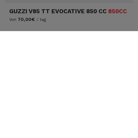
GUZZI V85 TT EVOCATIVE 850 CC
850CC
70,00€
Von
/ tag