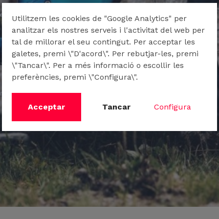
Utilitzem les cookies de "Google Analytics" per
analitzar els nostres serveis i l'activitat del web per
tal de millorar el seu contingut. Per acceptar les
galetes, premi \"D'acord\". Per rebutjar-les, premi
\"Tancar\". Per a més informació o escollir les
preferències, premi \"Configura\".
Acceptar
Tancar
Configura