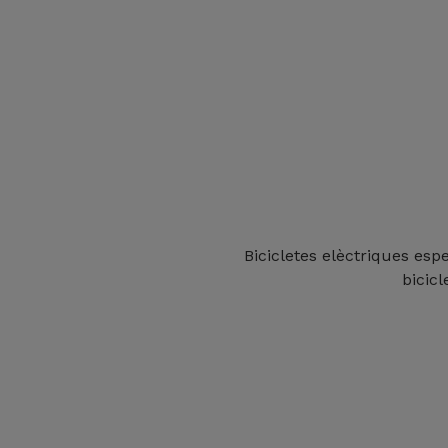
Bicicletes elèctriques es
bicic