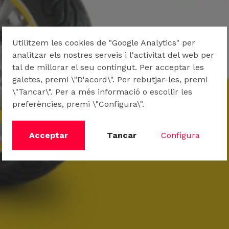
Utilitzem les cookies de "Google Analytics" per
analitzar els nostres serveis i l'activitat del web per
tal de millorar el seu contingut. Per acceptar les
galetes, premi \"D'acord\". Per rebutjar-les, premi
\"Tancar\". Per a més informació o escollir les
preferències, premi \"Configura\".
Acceptar
Tancar
Configura