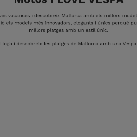
ves vacances i descobreix Mallorca amb els millors mode
ició els models més innovadors, elegants i únics perquè pug
millors platges amb un estil únic.
Lloga i descobreix les platges de Mallorca amb una Vespa