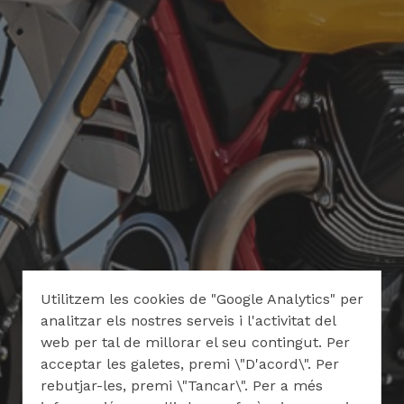
Utilitzem les cookies de "Google Analytics" per
analitzar els nostres serveis i l'activitat del
web per tal de millorar el seu contingut. Per
acceptar les galetes, premi \"D'acord\". Per
rebutjar-les, premi \"Tancar\". Per a més