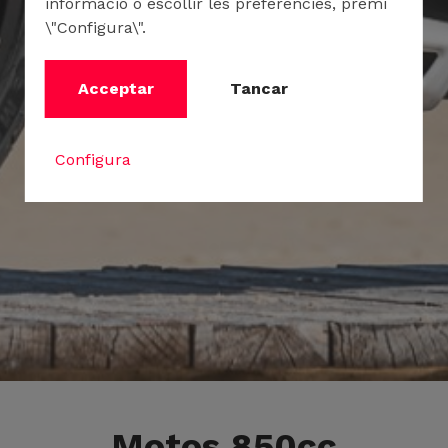
informació o escollir les preferències, premi
\"Configura\".
Acceptar
Tancar
Configura
Motos 850cc