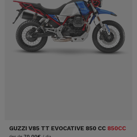
GUZZI V85 TT EVOCATIVE 850 CC
850CC
70,00€
des de
/ dia