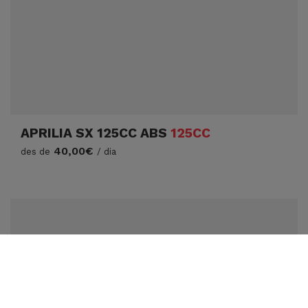
APRILIA SX 125CC ABS
125CC
40,00€
des de
/ dia