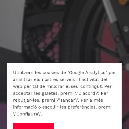
Utilitzem les cookies de "Google Analytics" per
analitzar els nostres serveis i l'activitat del
web per tal de millorar el seu contingut. Per
acceptar les galetes, premi \"D'acord\". Per
rebutjar-les, premi \"Tancar\". Per a més
informació o escollir les preferències, premi
\"Configura\".