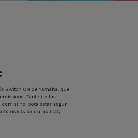
c
ègia Switch ON de Yamaha, que
missions. Tant si estàs
 com si no, pots estar segur
ts nivells de durabilitat,
.