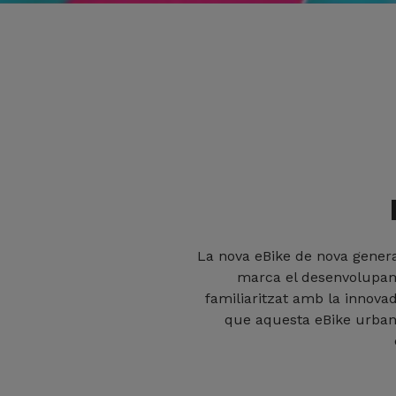
La nova eBike de nova genera
marca el desenvolupame
familiaritzat amb la innova
que aquesta eBike urbana 