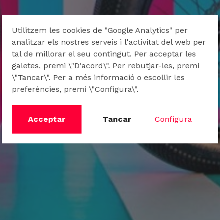
Utilitzem les cookies de "Google Analytics" per
analitzar els nostres serveis i l'activitat del web per
tal de millorar el seu contingut. Per acceptar les
galetes, premi \"D'acord\". Per rebutjar-les, premi
\"Tancar\". Per a més informació o escollir les
preferències, premi \"Configura\".
Acceptar
Tancar
Configura