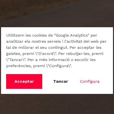
Utilitzem les cookies de "Google Analytics" per
analitzar els nostres serveis i l'activitat del web per
tal de millorar el seu contingut. Per acceptar les
galetes, premi \"D'acord\". Per rebutjar-les, premi
\"Tancar\". Per a més informació o escollir les
preferències, premi \"Configura\".
Acceptar
Tancar
Configura