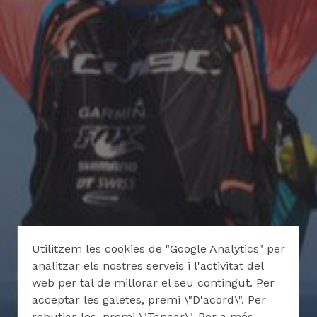
Utilitzem les cookies de "Google Analytics" per
analitzar els nostres serveis i l'activitat del
web per tal de millorar el seu contingut. Per
acceptar les galetes, premi \"D'acord\". Per
rebutjar-les, premi \"Tancar\". Per a més