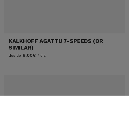
KALKHOFF AGATTU 7-SPEEDS (OR
SIMILAR)
6,00€
des de
/ dia