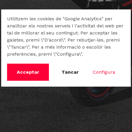
Utilitzem les cookies de "Google Analytics" per
analitzar els nostres serveis i l'activitat del web per
tal de millorar el seu contingut. Per acceptar les
galetes, premi \"D'acord\". Per rebutjar-les, premi
\"Tancar\". Per a més informació o escollir les
preferències, premi \"Configura\".
Acceptar
Tancar
Configura