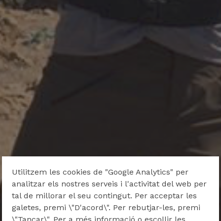
Utilitzem les cookies de "Google Analytics" per
analitzar els nostres serveis i l'activitat del web per
tal de millorar el seu contingut. Per acceptar les
galetes, premi \"D'acord\". Per rebutjar-les, premi
\"Tancar\". Per a més informació o escollir les