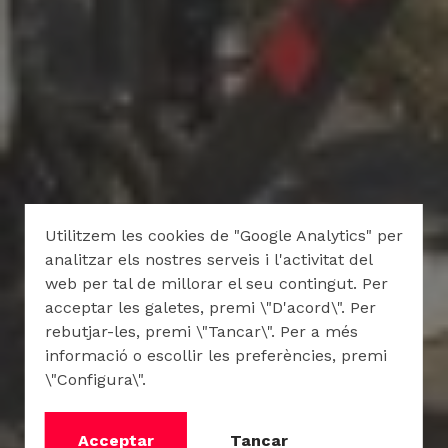
Utilitzem les cookies de "Google Analytics" per
analitzar els nostres serveis i l'activitat del
web per tal de millorar el seu contingut. Per
acceptar les galetes, premi \"D'acord\". Per
rebutjar-les, premi \"Tancar\". Per a més
informació o escollir les preferències, premi
\"Configura\".
Acceptar
Tancar