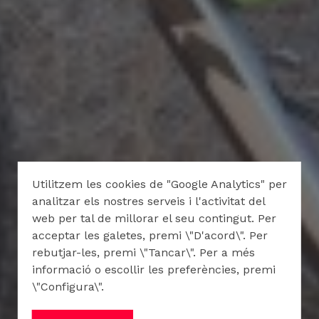
Utilitzem les cookies de "Google Analytics" per
analitzar els nostres serveis i l'activitat del
web per tal de millorar el seu contingut. Per
acceptar les galetes, premi \"D'acord\". Per
rebutjar-les, premi \"Tancar\". Per a més
informació o escollir les preferències, premi
\"Configura\".