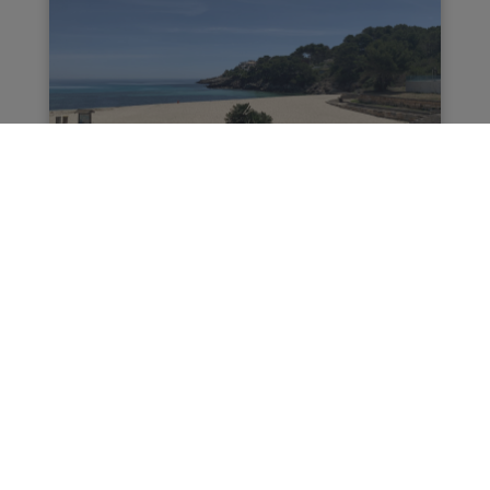
Necessites una bicicleta
per a aquest tour?
Maecenas a lectus. In hac habitasse platea
dictumst. Suspendisse id massa. Nullam
porta velit sed lacus. Duis eleifend, felis eu
euismod lacinia, felis erat feugiat nisl, vitae