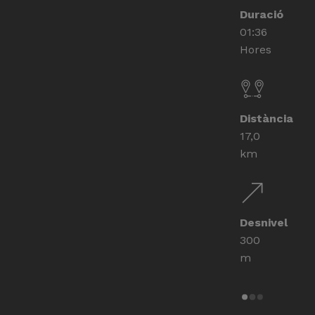
Duració
01:36
Hores
Distància
17,0
km
Desnivel
300
m