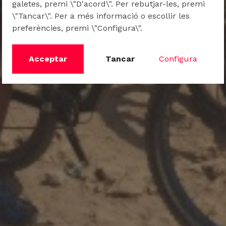
galetes, premi \"D'acord\". Per rebutjar-les, premi
\"Tancar\". Per a més informació o escollir les
preferències, premi \"Configura\".
Acceptar
Tancar
Configura