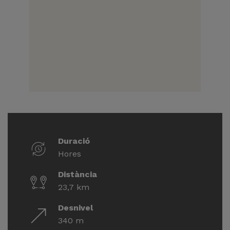
Duració
Hores
Distància
23,7 km
Desnivel
340 m